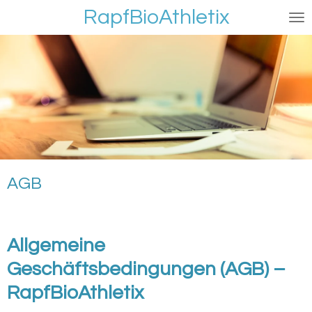
RapfBioAthletix
Zum
Hauptinhalt
springen
AGB
Allgemeine
Geschäftsbedingungen (AGB) –
RapfBioAthletix